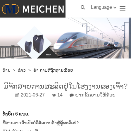
Language
ບ້ານ
>
ຂ່າວ
>
ຄຳ ຖາມທີ່ຖືກຖາມເລື້ອຍ
ມີຈັກສາຍການຜະລິດຢູ່ໃນໂຮງງານຂອງເຈົ້າ?
2021-06-27
14
ຝາກຂໍ້ຄວາມໃຫ້ຂ້ອຍ
ທັງ6ົດ 6 ແຖວ.
ທີ່ຜ່ານມາ:
ເຈົ້າເປັນບໍລິສັດການຄ້າຫຼືຜູ້ຜະລິດບໍ?