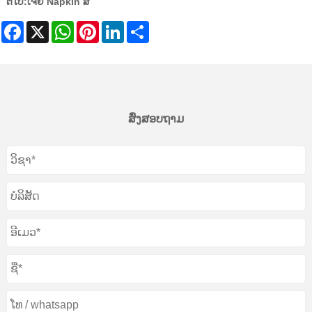
ຕໍ່ໄປ:
ເຈ້ຍ Napkin ສີ
Facebook
X
WhatsApp
Pinterest
LinkedIn
Share
ສົ່ງສອບຖາມ