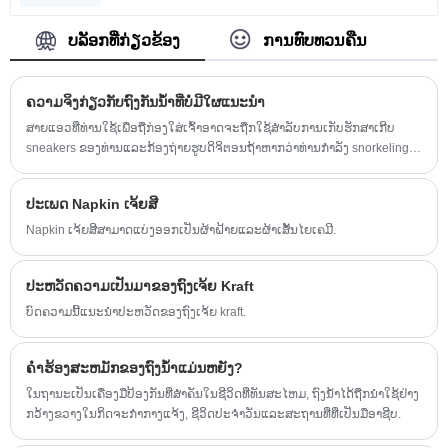
ຄຸນນະພາບສູງທີ່ສຸດ, ຄວາມພໍໃຈຂອງລູກຄ້າແມ່ນ
ຄວາມສຸກທີ່ໃຫຍ່ທີ່ສຸດຂອງພວກເຮົາ.
ບລັອກທີ່ກ່ຽວຂ້ອງ
ການທົບທວນຄືນ
ຄວາມຈິງກ່ຽວກັບຖົງກັນນ້ໍາທີ່ບໍ່ມີໃຜແນະນໍາ
ສາຍແອວທີ່ທ່ານໃຊ້ເພື່ອຖືກ່ອງໃສ່ເຈົ້າອາດຈະຖືກໃຊ້ສໍາລັບການເກັບຮັກສາເກີບ
sneakers ຂອງທ່ານແລະກ້ອງຖ່າຍຮູບດິຈິຕອນຖ້າຫາກວ່າທ່ານກໍາລັງ snorkeling
ເຊັ່ນດຽວກັນ. ພວກ​ເຮົາ​ໄດ້​ອອກ​ແບບ​ຂອງ​ພວກ​ເຮົາ​ເອງ​ແລະ​ທ່ານ​ຈະ​ເບິ່ງ​ວິ​ທີ​ການ​ຢູ່​
ໃນ​ເວັບ​ໄຊ​ຕ​໌​ສາຍ​ແອວ snorkeling ຂອງ​ພວກ​ເຮົາ​.
ປະເພດ Napkin ເຈ້ຍສີ
Napkin ເຈ້ຍສີສາມາດແບ່ງອອກເປັນຜ້າຝ້າຍແລະຜ້າເສັ້ນໄຍເຄມີ.
ປະຫວັດຄວາມເປັນມາຂອງຖົງເຈ້ຍ Kraft
ບົດຄວາມນີ້ແນະນໍາປະຫວັດຂອງຖົງເຈ້ຍ kraft.
ຄໍາຮ້ອງສະຫມັກຂອງຖົງນ້ໍາແມ່ນຫຍັງ?
ໃນຖານະເປັນເຄື່ອງມືປ້ອງກັນທີ່ສໍາຄັນໃນຊີວິດທີ່ທັນສະໄຫມ, ຖົງນ້ໍາໄດ້ຖືກນໍາໃຊ້ຢ່າງ
ກວ້າງຂວາງໃນກິດຈະກໍາກາງແຈ້ງ, ຊີວິດປະຈໍາວັນແລະສະຖານທີ່ທີ່ເປັນມືອາຊີບ.