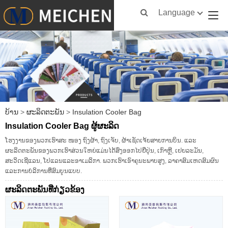
Language
ບ້ານ
>
ຜະລິດຕະພັນ
>
Insulation Cooler Bag
Insulation Cooler Bag ຜູ້ຜະລິດ
ໂຮງງານຂອງພວກເຮົາສະ ໜອງ ຖົງຜ້າ, ຖົງເຈັບ, ຜ້າເຊັດເຈ້ຍສາຍການບິນ. ແລະ
ຜະລິດຕະພັນຂອງພວກເຮົາສ່ວນໃຫຍ່ແມ່ນໄດ້ສົ່ງອອກໄປຍີ່ປຸ່ນ, ເກົາຫຼີ, ເຢຍລະມັນ,
ສະວິດເຊີແລນ, ໂປແລນແລະອາເມລິກາ. ພວກເຮົາເອົາຄຸນະພາບສູງ, ລາຄາສົມເຫດສົມຜົນ
ແລະການບໍລິການທີ່ສົມບູນແບບ.
ຜະ​ລິດ​ຕະ​ພັນ​ທີ່​ກ່ຽວ​ຂ້ອງ