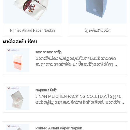
Printed Airlaid Paper Napkin
ຖົງອາຈົມສໍາລັບລົດ
ຜະລິດຕະພັນຮ້ອນ
ກະດາດກະດາດຖົງ
ພວກເຮົາມີຄວາມຊ່ຽວຊານໃນການຜະລິດກະດາດ
ກະດາດກະດາດສໍາລັບ 17 ປີແລະສົ່ງອອກໄປຕ່າງ
ປະເທດຫຼາຍກວ່າ 30 ສະຖານທີ່ທົ່ວໂລກ, ເຊັ່ນ:
ສະຫະລັດ, ອັງກິດ .etc. ພວກ​ເຮົາ​ຍຶດ​ຫມັ້ນ​ກັບ​ຈິດ​ໃຈ​
ຂອງ​ການ​ຊອກ​ຫາ​ທີ່​ຈະ​ດໍາ​ລົງ​ຊີ​ວິດ​ທີ່​ມີ​ການ​ປັບ​ໄຫມ​ເກີນ​
ໄປ​ແລະ​ໄດ້​ຮັບ​ຄວາມ​ຫມັ້ນ​ໃຈ​ຈາກ​ລູກ​ຄ້າ​. ພວກເຮົາ
Napkin ເຈ້ຍສີ
ຍິນດີຕ້ອນຮັບການເຈລະຈາວິສາຫະກິດການຄ້າຢ່າງ
JINAN MEICHEN PACKING CO.,LTD.A ໂຮງງານ
ອົບອຸ່ນກັບລູກຄ້າທີ່ມີທ່າແຮງແລະຍາວນານ.
ຜະລິດຜູ້ຊ່ຽວຊານຜະລິດຜ້າເຊັດຕົວເຈ້ຍສີ. ພວກເຮົາ
ສົມມຸດວ່າຊັ້ນທໍາອິດຂອງຜະລິດຕະພັນແມ່ນວິຖີຊີວິດ
ຂອງໂຮງງານ, ດັ່ງນັ້ນພວກເຮົາເຊື່ອມຕໍ່ຄວາມສໍາຄັນທີ່
ດີເລີດກັບຜະລິດຕະພັນທີ່ມີຄຸນນະພາບ. serviette ເຈ້ຍ
airlaid ຂອງພວກເຮົາແມ່ນເຊື່ອຖືໄດ້ແລະພວກເຮົາຫວັງ
Printed Airlaid Paper Napkin