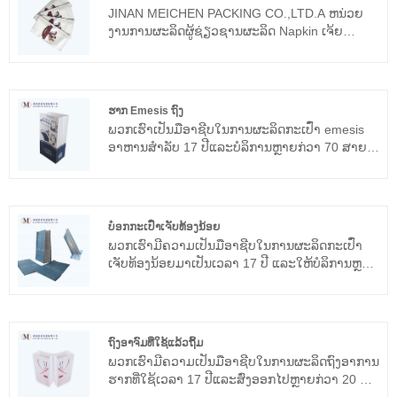
ວ່າພວກເຮົາຈະຮ່ວມມືກັບທ່ານເປັນເວລາດົນ.
JINAN MEICHEN PACKING CO.,LTD.A ຫນ່ວຍ
ງານການຜະລິດຜູ້ຊ່ຽວຊານຜະລິດ Napkin ເຈ້ຍ
airlaid ພິມ. ພວກເຮົາສົມມຸດວ່າສິ່ງທີ່ຫນ້າພໍໃຈຂອງ
ຜະລິດຕະພັນແມ່ນການມີຢູ່ຂອງໂຮງງານ, ດັ່ງນັ້ນພວກ
ເຮົາເຊື່ອມຕໍ່ຄວາມສໍາຄັນທີ່ໂດດເດັ່ນກັບຜະລິດຕະພັນທີ່
ມີຄຸນນະພາບ. serviette ເຈ້ຍ airlaid ຂອງພວກເຮົາ
ຮາກ Emesis ຖົງ
ແມ່ນເຊື່ອຖືໄດ້ແລະພວກເຮົາຫວັງວ່າພວກເຮົາຈະ
ພວກ​ເຮົາ​ເປັນ​ມື​ອາ​ຊີບ​ໃນ​ການ​ຜະ​ລິດ​ກະ​ເປົ໋າ emesis
ຮ່ວມມືກັບທ່ານເປັນເວລາດົນ.
ອາ​ຫານ​ສໍາ​ລັບ 17 ປີ​ແລະ​ບໍ​ລິ​ການ​ຫຼາຍ​ກ​່​ວາ 70 ສາຍ​
ການ​ບິນ​ໃນ​ທົ່ວ​ໂລກ​, ເຊັ່ນ​: Qatar Airlways​, Delta
airlines .etc. ພວກເຮົາຄາດວ່າຈະກາຍເປັນຄູ່ຮ່ວມມື
ໄລຍະຍາວຂອງທ່ານໃນປະເທດຈີນ.
ບ໋ອກກະເປົ໋າເຈັບທ້ອງນ້ອຍ
ພວກເຮົາມີຄວາມເປັນມືອາຊີບໃນການຜະລິດກະເປົ໋າ
ເຈັບທ້ອງນ້ອຍມາເປັນເວລາ 17 ປີ ແລະໃຫ້ບໍລິການຫຼາຍ
ກວ່າ 70 ສາຍການບິນທົ່ວໂລກ, ເຊັ່ນ: ສາຍການບິນ
Cathay Pacific Airways, Singapore Airlines,
Emirates Airlines America Airlines, Delta airlines
.etc. ພວກເຮົາກໍາລັງຊອກຫາຜະລິດຕະພັນທີ່ມີ
ຖົງອາຈົມທີ່ໃຊ້ແລ້ວຖິ້ມ
ຄຸນນະພາບສູງທີ່ສຸດ, ຄວາມພໍໃຈຂອງລູກຄ້າແມ່ນ
ພວກ​ເຮົາ​ມີ​ຄວາມ​ເປັນ​ມື​ອາ​ຊີບ​ໃນ​ການ​ຜະ​ລິດ​ຖົງ​ອາ​ການ​
ຄວາມສຸກທີ່ໃຫຍ່ທີ່ສຸດຂອງພວກເຮົາ.
ຮາກ​ທີ່​ໃຊ້​ເວ​ລາ 17 ປີ​ແລະ​ສົ່ງ​ອອກ​ໄປ​ຫຼາຍ​ກ​່​ວາ 20 ປະ​
ເທດ​. ພວກເຮົາກໍາລັງຊອກຫາຜະລິດຕະພັນທີ່ມີ