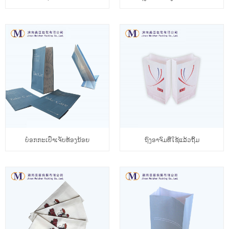
ບ໋ອກກະເປົ໋າເຈັບທ້ອງນ້ອຍ
ຖົງອາຈົມທີ່ໃຊ້ແລ້ວຖິ້ມ