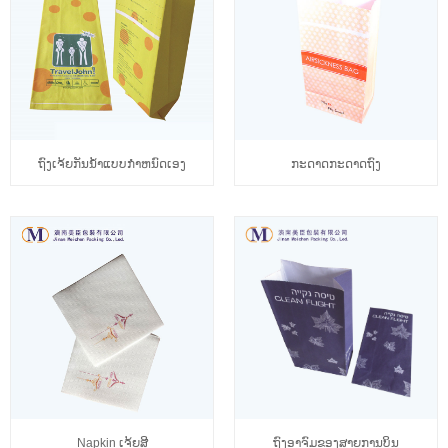
ຖົງເຈ້ຍກັນນ້ໍາແບບກໍາຫນົດເອງ
ກະດາດກະດາດຖົງ
Napkin ເຈ້ຍສີ
ຖົງອາຈົມຂອງສາຍການບິນ