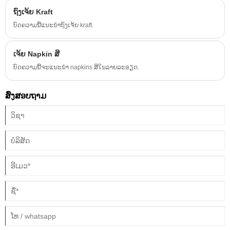
ຖົງເຈ້ຍ Kraft
ບົດຄວາມນີ້ແນະນໍາຖົງເຈ້ຍ kraft.
ເຈ້ຍ Napkin ສີ
ບົດຄວາມນີ້ຈະແນະນໍາ napkins ສີໃນລາຍລະອຽດ.
ສົ່ງສອບຖາມ