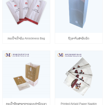
ກະເປົ໋າເປົ່າລົມ Airsickness Bag
ຖົງອາຈົມສໍາລັບລົດ
ກະເປົ໋າຮັກສາອາກາດແບບກຳນົດເອງ
Printed Airlaid Paper Napkin