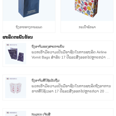
ຖົງຮາກທາງການແພດ
ກະເປົ໋າພົກພາ
ຜະລິດຕະພັນຮ້ອນ
ຖົງອາຈົມຂອງສາຍການບິນ
ພວກເຮົາມີຄວາມເປັນມືອາຊີບໃນການຜະລິດ Airline
Vomit Bags ສໍາລັບ 17 ປີແລະສົ່ງອອກໄປຫຼາຍກວ່າ 20
ປະເທດ. ພວກເຮົາກໍາລັງຊອກຫາຜະລິດຕະພັນທີ່ມີ
ຄຸນນະພາບສູງສຸດ, ຄວາມພໍໃຈຂອງລູກຄ້າແມ່ນຄວາມ
ສຸກທີ່ໃຫຍ່ທີ່ສຸດຂອງພວກເຮົາ. ຍິນດີຕ້ອນຮັບເພື່ອນໆ
ຈາກທົ່ວທຸກມຸມຊີວິດເພື່ອໄປຢ້ຽມຢາມ, ສືບສວນແລະ
ຖົງອາຈົມທີ່ໃຊ້ແລ້ວຖິ້ມ
ເຈລະຈາທຸລະກິດ, ແລະດ້ວຍຄວາມຈິງໃຈຫວັງວ່າຈະ
ພວກ​ເຮົາ​ມີ​ຄວາມ​ເປັນ​ມື​ອາ​ຊີບ​ໃນ​ການ​ຜະ​ລິດ​ຖົງ​ອາ​ການ​
ຊະນະກັບທ່ານ!
ຮາກ​ທີ່​ໃຊ້​ເວ​ລາ 17 ປີ​ແລະ​ສົ່ງ​ອອກ​ໄປ​ຫຼາຍ​ກ​່​ວາ 20 ປະ​
ເທດ​. ພວກເຮົາກໍາລັງຊອກຫາຜະລິດຕະພັນທີ່ມີ
ຄຸນນະພາບສູງທີ່ສຸດ, ຄວາມພໍໃຈຂອງລູກຄ້າແມ່ນ
ຄວາມສຸກທີ່ໃຫຍ່ທີ່ສຸດຂອງພວກເຮົາ.
Napkin ເຈ້ຍສີ