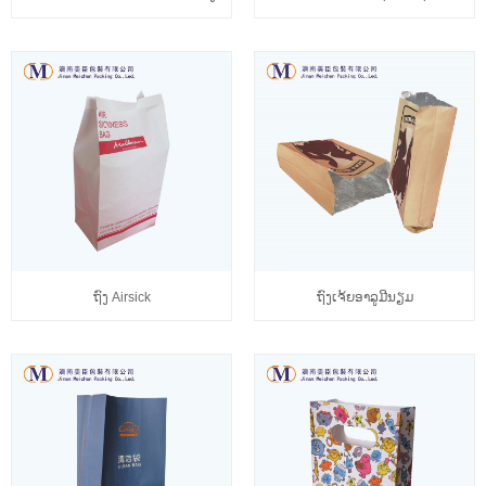
ຖົງ Airsick
ຖົງເຈ້ຍອາລູມີນຽມ