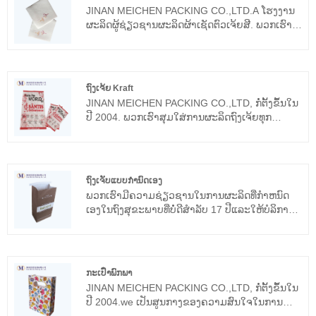
JINAN MEICHEN PACKING CO.,LTD.A ໂຮງງານ
ຜະລິດຜູ້ຊ່ຽວຊານຜະລິດຜ້າເຊັດຕົວເຈ້ຍສີ. ພວກເຮົາ
ສົມມຸດວ່າຊັ້ນທໍາອິດຂອງຜະລິດຕະພັນແມ່ນວິຖີຊີວິດ
ຂອງໂຮງງານ, ດັ່ງນັ້ນພວກເຮົາເຊື່ອມຕໍ່ຄວາມສໍາຄັນທີ່
ດີເລີດກັບຜະລິດຕະພັນທີ່ມີຄຸນນະພາບ. serviette ເຈ້ຍ
airlaid ຂອງພວກເຮົາແມ່ນເຊື່ອຖືໄດ້ແລະພວກເຮົາຫວັງ
ຖົງເຈ້ຍ Kraft
ວ່າພວກເຮົາຈະຮ່ວມມືກັບທ່ານເປັນເວລາດົນ.
JINAN MEICHEN PACKING CO.,LTD, ກໍ່ຕັ້ງຂຶ້ນໃນ
ປີ 2004. ພວກເຮົາສຸມໃສ່ການຜະລິດຖົງເຈ້ຍທຸກ
ປະເພດ, ເຊັ່ນ: ຖົງເຈ້ຍ Kraft, ຖົງຫ້ອງທົດລອງ, ຖົງມື
ແລະອື່ນໆ. ພວກເຮົາຜະລິດຜະລິດຕະພັນທີ່ມີ
ຄຸນນະພາບສູງແລະການບໍລິການທີ່ດີກັບບໍລິສັດຈໍານວນ
ຫຼາຍໃນທົ່ວໂລກແລະຮັກສາການດໍາເນີນງານທີ່ດີກັບພວກ
ຖົງເຈັບແບບກຳນົດເອງ
ເຂົາເປັນເວລາຫລາຍປີ, ແລະການຮ້ອງທຸກທີ່ສໍາຄັນບໍ່
ພວກເຮົາມີຄວາມຊ່ຽວຊານໃນການຜະລິດທີ່ກໍາຫນົດ
ເຄີຍເກີດຂຶ້ນ.
ເອງໃນຖົງສຸຂະພາບທີ່ບໍ່ດີສໍາລັບ 17 ປີແລະໃຫ້ບໍລິການ
ຫຼາຍກ່ວາ 70 airways ທົ່ວໂລກ, ເຊັ່ນ: Custom Sick
Bag, America Airlines, Delta airways .etc. ພວກ​
ເຮົາ​ຄາດ​ວ່າ​ຈະ​ມາ​ເປັນ​ຄູ່​ຮ່ວມ​ງານ​ທີ່​ຍາວ​ນານ​ຂອງ​ທ່ານ​
ໃນ​ຈີນ.
ກະເປົ໋າພົກພາ
JINAN MEICHEN PACKING CO.,LTD, ກໍ່ຕັ້ງຂຶ້ນໃນ
ປີ 2004.we ເປັນສູນກາງຂອງຄວາມສົນໃຈໃນການ
ຜະລິດຂອງທຸກປະເພດຂອງຖົງເຈ້ຍ, ເຊັ່ນ: ຖົງເຈ້ຍ, ຖົງ