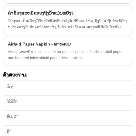
ຄໍາຮ້ອງສະຫມັກຂອງຖົງນ້ໍາແມ່ນຫຍັງ?
ໃນຖານະເປັນເຄື່ອງມືປ້ອງກັນທີ່ສໍາຄັນໃນຊີວິດທີ່ທັນສະໄຫມ, ຖົງນ້ໍາໄດ້ຖືກນໍາໃຊ້ຢ່າງ
ກວ້າງຂວາງໃນກິດຈະກໍາກາງແຈ້ງ, ຊີວິດປະຈໍາວັນແລະສະຖານທີ່ທີ່ເປັນມືອາຊີບ.
Airlaid Paper Napkin - ພາບລວມ
Airlaid ລາຄາຖືກ custom made no-print disposable fabric cocktail paper
one hundred latex airlaid paper desk napkins.
ສົ່ງສອບຖາມ