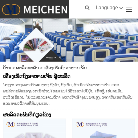
Language
ບ້ານ
>
ຜະລິດຕະພັນ
>
ເຄື່ອງເຮັດຖົງອາຫານເຈ້ຍ
ເຄື່ອງເຮັດຖົງອາຫານເຈ້ຍ ຜູ້ຜະລິດ
ໂຮງງານຂອງພວກເຮົາສະ ໜອງ ຖົງຜ້າ, ຖົງເຈັບ, ຜ້າເຊັດເຈ້ຍສາຍການບິນ. ແລະ
ຜະລິດຕະພັນຂອງພວກເຮົາສ່ວນໃຫຍ່ແມ່ນໄດ້ສົ່ງອອກໄປຍີ່ປຸ່ນ, ເກົາຫຼີ, ເຢຍລະມັນ,
ສະວິດເຊີແລນ, ໂປແລນແລະອາເມລິກາ. ພວກເຮົາເອົາຄຸນະພາບສູງ, ລາຄາສົມເຫດສົມຜົນ
ແລະການບໍລິການທີ່ສົມບູນແບບ.
ຜະ​ລິດ​ຕະ​ພັນ​ທີ່​ກ່ຽວ​ຂ້ອງ