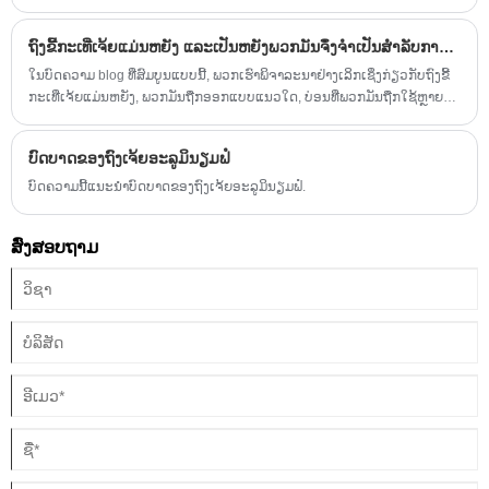
ຜູ້ໂດຍສານທົ່ວໂລກ. ຖົງຢາຂ້າເຊື້ອໂລກທີ່ໃຊ້ແລ້ວຖິ້ມໄດ້ມີບົດບາດສໍາຄັນໃນການຮັກ
ສາສຸຂະອະນາໄມ, ຄວາມສະດວກສະບາຍ, ແລະຄວາມສະຫງົບຂອງຈິດໃຈໃນ
ຖົງຂີ້ກະເທີ່ເຈ້ຍແມ່ນຫຍັງ ແລະເປັນຫຍັງພວກມັນຈຶ່ງຈຳເປັນສຳລັບການເດີນທາງ ແລະການດູແລສຸຂະພາບ
ລະຫວ່າງການເດີນທາງ. ບໍ່ວ່າຈະຢູ່ໃນຍົນ, ລົດເມ, ເຮືອລ່ອງເຮືອ, ຫຼືແມ້ແຕ່ຢູ່ໃນ
ສະພາບແວດລ້ອມການດູແລສຸຂະພາບ, ຜະລິດຕະພັນທີ່ງ່າຍດາຍແຕ່ມີປະສິດທິພາບ
ໃນບົດຄວາມ blog ທີ່ສົມບູນແບບນີ້, ພວກເຮົາພິຈາລະນາຢ່າງເລິກເຊິ່ງກ່ຽວກັບຖົງຂີ້
ເຫຼົ່ານີ້ຊ່ວຍຈັດການຄວາມບໍ່ສະບາຍທີ່ບໍ່ຄາດຄິດໄດ້ຢ່າງມີປະສິດທິພາບ.
ກະເທີ່ເຈ້ຍແມ່ນຫຍັງ, ພວກມັນຖືກອອກແບບແນວໃດ, ບ່ອນທີ່ພວກມັນຖືກໃຊ້ຫຼາຍ
ທີ່ສຸດໃນອຸດສາຫະກໍາຕ່າງໆເຊັ່ນ: ການເດີນທາງແລະການດູແລສຸຂະພາບ, ແລະເຫດ
ຜົນສໍາຄັນທີ່ພວກມັນຍັງຄົງເປັນການແກ້ໄຂດ້ານສຸຂະອະນາໄມແລະຄວາມປອດໄພທີ່
ບົດບາດຂອງຖົງເຈ້ຍອະລູມິນຽມຟໍ
ສໍາຄັນ. ພວກເຮົາສົນທະນາກ່ຽວກັບວັດສະດຸ, ຄຸນສົມບັດ, ກໍລະນີການນໍາໃຊ້, ການ
ພິຈາລະນາສິ່ງແວດລ້ອມ, ແລະວິທີທີ່ບໍລິສັດເຊັ່ນ Meichen ໃຫ້ລູກຄ້າດ້ວຍທາງເລືອກ
ບົດຄວາມນີ້ແນະນໍາບົດບາດຂອງຖົງເຈ້ຍອະລູມິນຽມຟໍ.
ທີ່ມີຄຸນນະພາບສູງແລະປັບແຕ່ງໄດ້.
ສົ່ງສອບຖາມ