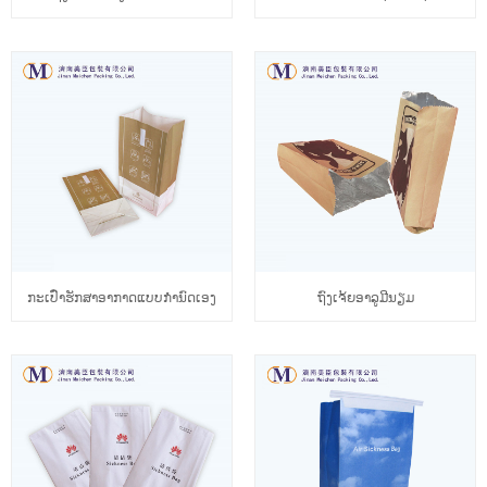
ກະເປົ໋າຮັກສາອາກາດແບບກຳນົດເອງ
ຖົງເຈ້ຍອາລູມີນຽມ