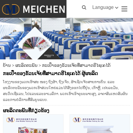
Language
ບ້ານ
>
ຜະລິດຕະພັນ
>
ກະເປົ໋າຂອງຂັວນເຈ້ຍທີ່ສາມາດຣີໄຊເຄໄດ້
ກະເປົ໋າຂອງຂັວນເຈ້ຍທີ່ສາມາດຣີໄຊເຄໄດ້ ຜູ້ຜະລິດ
ໂຮງງານຂອງພວກເຮົາສະ ໜອງ ຖົງຜ້າ, ຖົງເຈັບ, ຜ້າເຊັດເຈ້ຍສາຍການບິນ. ແລະ
ຜະລິດຕະພັນຂອງພວກເຮົາສ່ວນໃຫຍ່ແມ່ນໄດ້ສົ່ງອອກໄປຍີ່ປຸ່ນ, ເກົາຫຼີ, ເຢຍລະມັນ,
ສະວິດເຊີແລນ, ໂປແລນແລະອາເມລິກາ. ພວກເຮົາເອົາຄຸນະພາບສູງ, ລາຄາສົມເຫດສົມຜົນ
ແລະການບໍລິການທີ່ສົມບູນແບບ.
ຜະ​ລິດ​ຕະ​ພັນ​ທີ່​ກ່ຽວ​ຂ້ອງ