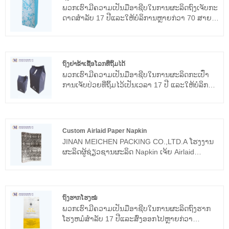
ພວກເຮົາມີຄວາມເປັນມືອາຊີບໃນການຜະລິດຖົງເຈັບກະ
ດາດສໍາລັບ 17 ປີແລະໃຫ້ບໍລິການຫຼາຍກ່ວາ 70 ສາຍ
ການບິນທົ່ວໂລກ, ເຊັ່ນ: ສາຍການບິນ Cathay Pacific,
ສາຍການບິນສິງກະໂປ, ສາຍການບິນ Emirates, ສາຍ
ການບິນອາເມລິກາ, ສາຍການບິນ Delta .etc. ຫວັງວ່າ
ພວກເຮົາຈະກາຍເປັນຄູ່ຮ່ວມມືໄລຍະຍາວຂອງທ່ານໃນ
ຖົງຢາຂ້າເຊື້ອໂລກທີ່ຖິ້ມໄດ້
ປະເທດຈີນ.
ພວກເຮົາມີຄວາມເປັນມືອາຊີບໃນການຜະລິດກະເປົ໋າ
ການເຈັບປ່ວຍທີ່ຖິ້ມໄວ້ເປັນເວລາ 17 ປີ ແລະໃຫ້ບໍລິການ
ຫຼາຍກວ່າ 70 ສາຍການບິນທົ່ວໂລກເຊັ່ນ: Cathay
Pacific Airways, Singapore Airlines, Emirates
Airlines America Airlines, Delta airlines .etc. ຫວັງ
ວ່າພວກເຮົາຈະກາຍເປັນຄູ່ຮ່ວມມືໄລຍະຍາວຂອງທ່ານ
Custom Airlaid Paper Napkin
ໃນປະເທດຈີນ.
JINAN MEICHEN PACKING CO.,LTD.A ໂຮງງານ
ຜະລິດຜູ້ຊ່ຽວຊານຜະລິດ Napkin ເຈ້ຍ Airlaid
Custom. ພວກເຮົາສົມມຸດວ່າຊັ້ນທໍາອິດຂອງ
ຜະລິດຕະພັນແມ່ນການມີຢູ່ຂອງໂຮງງານ, ດັ່ງນັ້ນພວກ
ເຮົາເຊື່ອມຕໍ່ຄວາມສໍາຄັນອັນໃຫຍ່ຫຼວງຕໍ່ຄຸນນະພາບ
ຂອງຜະລິດຕະພັນ. serviette ເຈ້ຍ airlaid ຂອງພວກ
ຖົງຮາກໂຮງໝໍ
ເຮົາແມ່ນເຊື່ອຖືໄດ້ແລະພວກເຮົາຫວັງວ່າພວກເຮົາຈະ
ພວກເຮົາມີຄວາມເປັນມືອາຊີບໃນການຜະລິດຖົງຮາກ
ຮ່ວມມືກັບທ່ານເປັນເວລາດົນ.
ໂຮງຫມໍສໍາລັບ 17 ປີແລະສົ່ງອອກໄປຫຼາຍກ່ວາ
30countries ທົ່ວໂລກ, ເຊັ່ນ: ສະຫະລັດ, ອັງກິດ .etc.