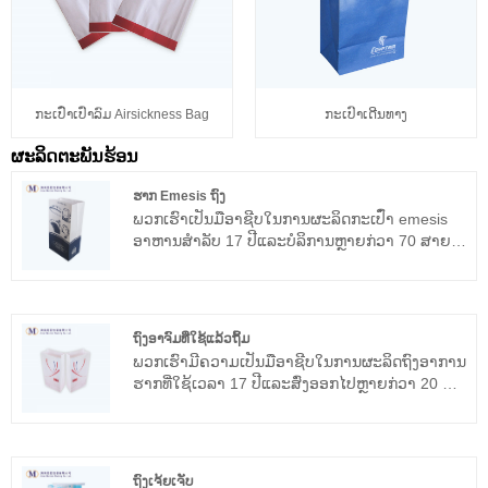
ກະເປົ໋າເປົ່າລົມ Airsickness Bag
ກະເປົາເດີນທາງ
ຜະລິດຕະພັນຮ້ອນ
ຮາກ Emesis ຖົງ
ພວກ​ເຮົາ​ເປັນ​ມື​ອາ​ຊີບ​ໃນ​ການ​ຜະ​ລິດ​ກະ​ເປົ໋າ emesis
ອາ​ຫານ​ສໍາ​ລັບ 17 ປີ​ແລະ​ບໍ​ລິ​ການ​ຫຼາຍ​ກ​່​ວາ 70 ສາຍ​
ການ​ບິນ​ໃນ​ທົ່ວ​ໂລກ​, ເຊັ່ນ​: Qatar Airlways​, Delta
airlines .etc. ພວກເຮົາຄາດວ່າຈະກາຍເປັນຄູ່ຮ່ວມມື
ໄລຍະຍາວຂອງທ່ານໃນປະເທດຈີນ.
ຖົງອາຈົມທີ່ໃຊ້ແລ້ວຖິ້ມ
ພວກ​ເຮົາ​ມີ​ຄວາມ​ເປັນ​ມື​ອາ​ຊີບ​ໃນ​ການ​ຜະ​ລິດ​ຖົງ​ອາ​ການ​
ຮາກ​ທີ່​ໃຊ້​ເວ​ລາ 17 ປີ​ແລະ​ສົ່ງ​ອອກ​ໄປ​ຫຼາຍ​ກ​່​ວາ 20 ປະ​
ເທດ​. ພວກເຮົາກໍາລັງຊອກຫາຜະລິດຕະພັນທີ່ມີ
ຄຸນນະພາບສູງທີ່ສຸດ, ຄວາມພໍໃຈຂອງລູກຄ້າແມ່ນ
ຄວາມສຸກທີ່ໃຫຍ່ທີ່ສຸດຂອງພວກເຮົາ.
ຖົງເຈ້ຍເຈັບ