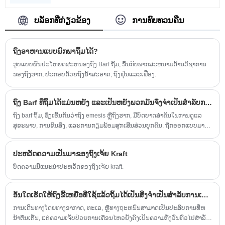
ພວກເຮົາຄາດວ່າຈະກາຍເປັນຄູ່ຮ່ວມມືໄລຍະຍາວຂອງ
ທ່ານໃນປະເທດຈີນ.
ບລັອກທີ່ກ່ຽວຂ້ອງ
ການທົບທວນຄືນ
ຖົງ​ອາ​ຫານ​ແບບ​ພົກ​ພາ​ຖິ້ມ​ໄດ້?
ຮູບແບບຜົນປະໂຫຍດສະຫນອງຖົງ Barf ຖິ້ມ, ຂຶ້ນກັບພາກສະຫນາມດ້ານວິຊາການ
ຂອງຖົງຮາກ, ປະກອບດ້ວຍຖົງນ້ໍາສະອາດ, ຖົງຝຸ່ນແລະເຟືອງ.
ຖົງ Barf ທີ່ຖິ້ມໄດ້ແມ່ນຫຍັງ ແລະເປັນຫຍັງພວກມັນຈຶ່ງຈຳເປັນສຳລັບການເດີນທາງ ແລະການນຳໃຊ້ທາງການແພດ
ຖົງ barf ຖິ້ມ, ຊຶ່ງເອີ້ນກັນວ່າຖົງ emesis ຫຼືຖົງຮາກ, ມີບົດບາດສໍາຄັນໃນການດູແລ
ສຸຂະພາບ, ການຂົນສົ່ງ, ແລະການກຽມພ້ອມສຸກເສີນສ່ວນບຸກຄົນ. ຖືກອອກແບບມາ
ເພື່ອປ້ອງກັນການຮົ່ວໄຫຼ, ກິ່ນ, ແລະການປົນເປື້ອນ, ຖົງໃຊ້ດຽວເຫຼົ່ານີ້ຖືກນໍາໃຊ້ຢ່າງ
ກວ້າງຂວາງໃນໂຮງຫມໍ, ລົດສຸກເສີນ, ຍົນ, ແລະແມ້ກະທັ້ງຍານພາຫະນະໃນຄອບຄົວ.
ປະຫວັດຄວາມເປັນມາຂອງຖົງເຈ້ຍ Kraft
ຄູ່ມືທີ່ສົມບູນແບບນີ້ຄົ້ນຫາສິ່ງທີ່ຖົງ barf ທີ່ໃຊ້ແລ້ວຖິ້ມໄດ້, ວິທີການເຮັດວຽກ, ຄໍາຮ້ອງ
ສະຫມັກທີ່ສໍາຄັນ, ປະເພດວັດສະດຸ, ການພິຈາລະນາສິ່ງແວດລ້ອມ, ແລະວິທີການ
ບົດຄວາມນີ້ແນະນໍາປະຫວັດຂອງຖົງເຈ້ຍ kraft.
ເລືອກການແກ້ໄຂທີ່ເຫມາະສົມກັບສະຖານະການຕ່າງໆ. ບົດ​ຄວາມ​ຍັງ​ໄດ້​ຍົກ​ໃຫ້​ເຫັນ​
ຄວາມ​ເຂົ້າ​ໃຈ​ດ້ານ​ອຸດ​ສາ​ຫະ​ກໍາ​ຈາກ Jinan Meichen Packing Co., Ltd​, ຜູ້​ຜະ​ລິດ​
ອັນໃດເຮັດໃຫ້ຖົງຂີ້ເຫຍື່ອທີ່ໃຊ້ແລ້ວຖິ້ມໄດ້ເປັນສິ່ງຈຳເປັນສຳລັບການເດີນທາງທີ່ປອດໄພ ແລະ ສະດວກສະບາຍ?
ມື​ອາ​ຊີບ​ຂອງ​ຜະ​ລິດ​ຕະ​ພັນ​ການ​ຫຸ້ມ​ຫໍ່​ທີ່​ໃຊ້​ແລ້ວ​ຖິ້ມ​ໄດ້​.
ການເດີນທາງໂດຍທາງອາກາດ, ທະເລ, ຫຼືທາງຖະຫນົນສາມາດເປັນປະສົບການທີ່ຫ
ນ້າຕື່ນເຕັ້ນ, ແຕ່ຄວາມເຈັບປ່ວຍການເຄື່ອນໄຫວຍັງຄົງເປັນຄວາມກັງວົນທົ່ວໄປສໍາລັບ